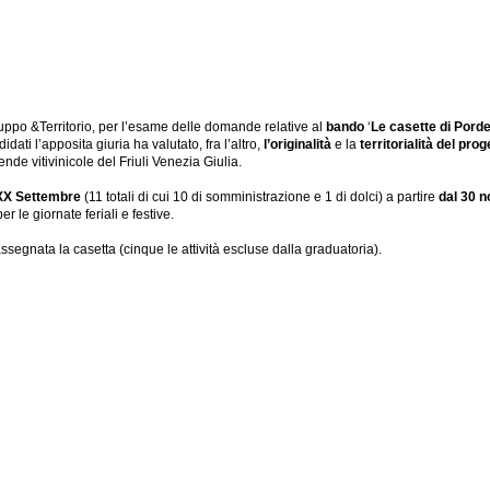
luppo &Territorio, per l’esame delle domande relative al
bando
‘
Le casette di Pord
idati l’apposita giuria ha valutato, fra l’altro,
l’originalità
e la
territorialità del prog
nde vitivinicole del Friuli Venezia Giulia.
XX Settembre
(11 totali di cui 10 di somministrazione e 1 di dolci) a partire
dal 30 n
er le giornate feriali e festive.
assegnata la casetta (cinque le attività escluse dalla graduatoria).