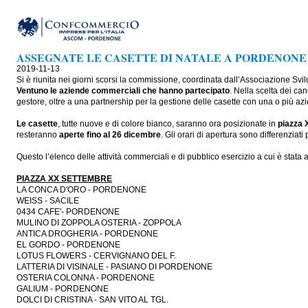
ASSEGNATE LE CASETTE DI NATALE A PORDENONE
2019-11-13
Si è riunita nei giorni scorsi la commissione, coordinata dall’Associazione Svi
Ventuno le aziende commerciali che hanno partecipato
. Nella scelta dei cand
gestore, oltre a una partnership per la gestione delle casette con una o più azie
Le casette
, tutte nuove e di colore bianco, saranno ora posizionate in
piazza 
resteranno
aperte fino al 26 dicembre
. Gli orari di apertura sono differenziati p
Questo l’elenco delle attività commerciali e di pubblico esercizio a cui è stata 
PIAZZA XX SETTEMBRE
LA CONCA D'ORO - PORDENONE
WEISS - SACILE
0434 CAFE'- PORDENONE
MULINO DI ZOPPOLA OSTERIA - ZOPPOLA
ANTICA DROGHERIA - PORDENONE
EL GORDO - PORDENONE
LOTUS FLOWERS - CERVIGNANO DEL F.
LATTERIA DI VISINALE - PASIANO DI PORDENONE
OSTERIA COLONNA - PORDENONE
GALIUM - PORDENONE
DOLCI DI CRISTINA - SAN VITO AL TGL.