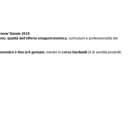
enone’ Natale 2019
.
etto
,
qualità dell’offerta enogastronomica
, curriculum e professionalità del
ovembre e fino al 6 gennaio
, mentre in
corso Garibaldi
(4 di vendita prodotti)