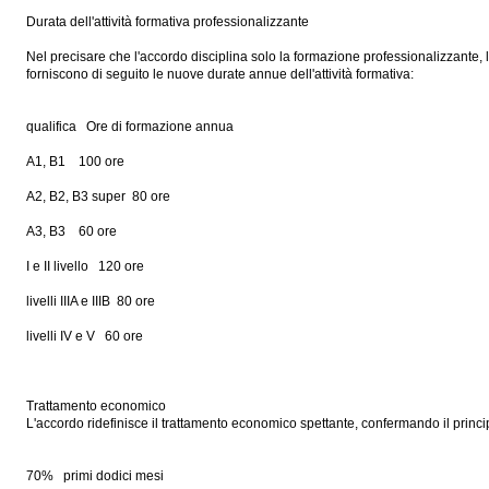
Durata dell'attività formativa professionalizzante
Nel precisare che l'accordo disciplina solo la formazione professionalizzante, 
forniscono di seguito le nuove durate annue dell'attività formativa:
qualifica Ore di formazione annua
A1, B1 100 ore
A2, B2, B3 super 80 ore
A3, B3 60 ore
I e II livello 120 ore
livelli IIIA e IIIB 80 ore
livelli IV e V 60 ore
Trattamento economico
L'accordo ridefinisce il trattamento economico spettante, confermando il princip
70% primi dodici mesi