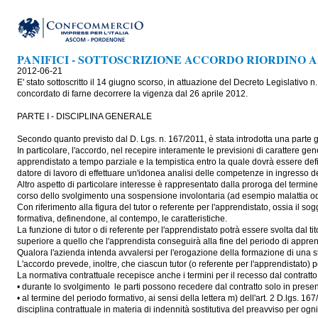
PANIFICI - SOTTOSCRIZIONE ACCORDO RIORDINO 
2012-06-21
E' stato sottoscritto il 14 giugno scorso, in attuazione del Decreto Legislativo n
concordato di farne decorrere la vigenza dal 26 aprile 2012.
PARTE I - DISCIPLINA GENERALE
Secondo quanto previsto dal D. Lgs. n. 167/2011, è stata introdotta una parte ge
In particolare, l'accordo, nel recepire interamente le previsioni di carattere gener
apprendistato a tempo parziale e la tempistica entro la quale dovrà essere defi
datore di lavoro di effettuare un'idonea analisi delle competenze in ingresso d
Altro aspetto di particolare interesse è rappresentato dalla proroga del termine
corso dello svolgimento una sospensione involontaria (ad esempio malattia od in
Con riferimento alla figura del tutor o referente per l'apprendistato, ossia il so
formativa, definendone, al contempo, le caratteristiche.
La funzione di tutor o di referente per l'apprendistato potrà essere svolta dal
superiore a quello che l'apprendista conseguirà alla fine del periodo di appren
Qualora l'azienda intenda avvalersi per l'erogazione della formazione di una s
L'accordo prevede, inoltre, che ciascun tutor (o referente per l'apprendistato)
La normativa contrattuale recepisce anche i termini per il recesso dal contratt
• durante lo svolgimento le parti possono recedere dal contratto solo in presen
• al termine del periodo formativo, ai sensi della lettera m) dell'art. 2 D.lgs.
disciplina contrattuale in materia di indennità sostitutiva del preavviso per ogn