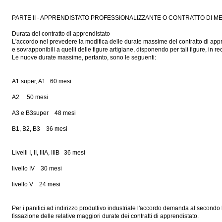
PARTE II - APPRENDISTATO PROFESSIONALIZZANTE O CONTRATTO DI M
Durata del contratto di apprendistato
L'accordo nel prevedere la modifica delle durate massime del contratto di appre
e sovrapponibili a quelli delle figure artigiane, disponendo per tali figure, in 
Le nuove durate massime, pertanto, sono le seguenti:
A1 super, A1 60 mesi
A2 50 mesi
A3 e B3super 48 mesi
B1, B2, B3 36 mesi
Livelli I, II, IIIA, IIIB 36 mesi
livello IV 30 mesi
livello V 24 mesi
Per i panifici ad indirizzo produttivo industriale l'accordo demanda al secondo l
fissazione delle relative maggiori durate dei contratti di apprendistato.