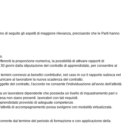
trano di seguito gli aspetti di maggiore rilevanza, precisando che le Parti hanno
o.
fferenti la proporzione numerica, la possibilità di attivare rapporti di
0 giorni dalla stipulazione del contratto di apprendistato, per consentire al
rmini connessi ai benefici contributivi, nel caso in cui il rapporto subisca nel
municare al lavoratore la nuova scadenza del contratto.
getto del contratto, l'accordo ne consente l'individuazione all'avvio dell'attività
o da un lavoratore dipendente che possieda un livello di inquadramento pari o
a non siano presenti lavoratori con tali requisiti.
'apprendistato provvisto di adeguate competenze.
l'attività di accompagnamento possa svolgersi con modalità virtualizzata.
 decorrente dal termine del periodo di formazione e con applicazione della