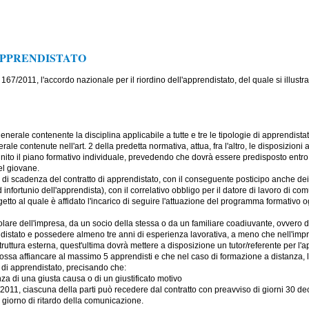
APPRENDISTATO
. 167/2011, l'accordo nazionale per il riordino dell'apprendistato, del quale si illus
nerale contenente la disciplina applicabile a tutte e tre le tipologie di apprendistat
ale contenute nell'art. 2 della predetta normativa, attua, fra l'altro, le disposizioni a
nito il piano formativo individuale, prevedendo che dovrà essere predisposto entro 3
el giovane.
 di scadenza del contratto di apprendistato, con il conseguente posticipo anche dei te
fortunio dell'apprendista), con il correlativo obbligo per il datore di lavoro di co
ggetto al quale è affidato l'incarico di seguire l'attuazione del programma formativo og
 titolare dell'impresa, da un socio della stessa o da un familiare coadiuvante, ovver
distato e possedere almeno tre anni di esperienza lavorativa, a meno che nell'impres
truttura esterna, quest'ultima dovrà mettere a disposizione un tutor/referente per l
 possa affiancare al massimo 5 apprendisti e che nel caso di formazione a distanza, 
o di apprendistato, precisando che:
za di una giusta causa o di un giustificato motivo
 167/2011, ciascuna della parti può recedere dal contratto con preavviso di giorni 30
i giorno di ritardo della comunicazione.