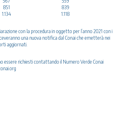
567
559
851
839
1.134
1.118
iarazione con la procedura in oggetto per l’anno 2021 con i
, riceveranno una nuova notifica dal Conai che emetterà nei
rti aggiornati.
no essere richiesti contattando il Numero Verde Conai
onai.org