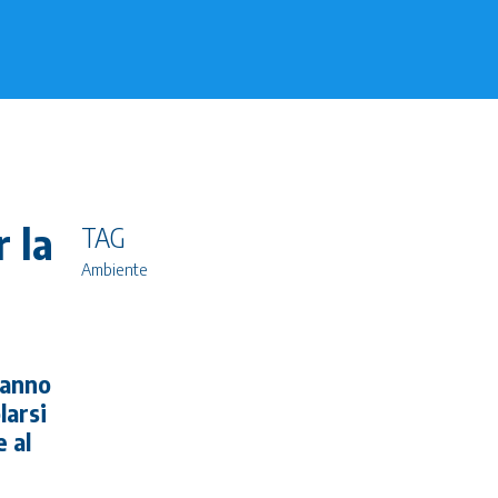
 la
TAG
Ambiente
’anno
larsi
 al