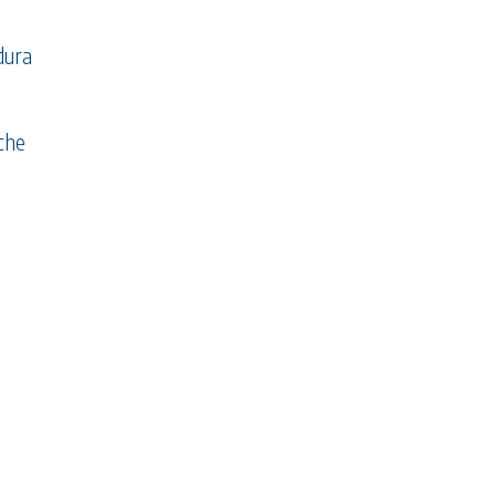
dura
 che