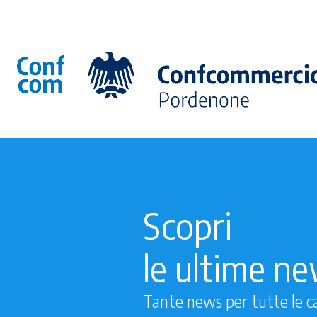
Scopri
le ultime n
Tante news per tutte le c