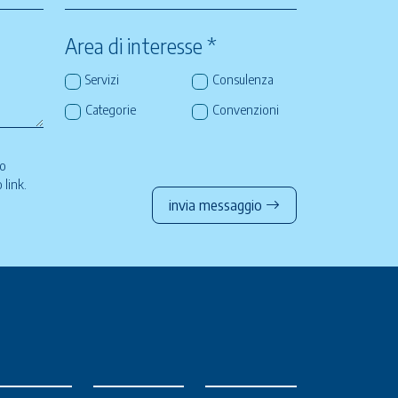
Area di interesse *
Servizi
Consulenza
Categorie
Convenzioni
so
to
link
.
invia messaggio