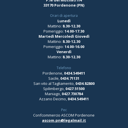
33170 Pordenone (PN)
Orari di apertura
Lunedì
Mattino:
8.30-12.30
Pomeriggio:
14.00-17.30
Martedì Mercoledì Giovedì
Mattino:
8.30-12.30
Pomeriggio:
14.00-16.00
Venerdì
Mattino:
8.30-12.30
Telefono
Pordenone,
0434.549411
Sacile,
0434.71131
San vito al Tagliamento,
0434.82800
Spilimbergo,
0427.51500
Maniago,
0427.730784
Azzano Decimo,
0434.549411
Pec
Confcommercio ASCOM Pordenone
ascom.pn@legalmail.it