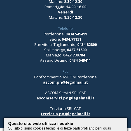
Mattino:
8.30-12.30
Pomeriggio:
14.00-16.00
Venerdì
Mattino:
8.30-12.30
Telefono
Pordenone,
0434.549411
Sacile,
0434.71131
San vito al Tagliamento,
0434.82800
Spilimbergo,
0427.51500
Maniago,
0427.730784
Azzano Decimo,
0434.549411
Pec
Confcommercio ASCOM Pordenone
ascom.pn@legalmail.it
ASCOM Servizi SRL CAF
ascomservizi.pn@legalmail.it
Terziaria SRL CAT
terziaria.pn@legalmail.it
Questo sito web utilizza i cookie
Sul sito ci sono cookies tecnici e di terze parti profilanti per i quali