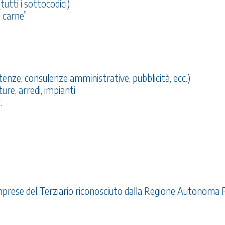
(tutti i sottocodici)
i carne”
utenze, consulenze amministrative, pubblicità, ecc.)
ure, arredi, impianti
.
mprese del Terziario riconosciuto dalla Regione Autonoma Fr