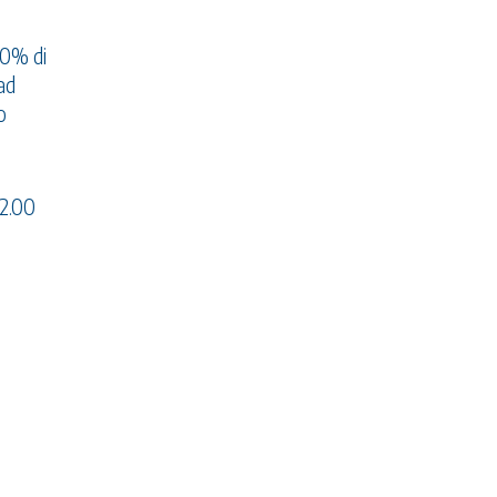
80% di
ad
o
12.00