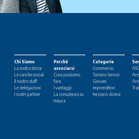
Chi Siamo
Perché
Categorie
Ser
La nostra storia
associarsi
Commercio
ASC
Le cariche sociali
Cosa possiamo
Turismo
Servizi
Are
Il nostro staff
fare
Giovani
Are
Le delegazioni
I vantaggi
imprenditori
Tra
I nostri partner
La consulenza su
terziario donna
misura