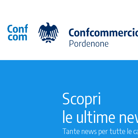
Scopri
le ultime n
Tante news per tutte le c