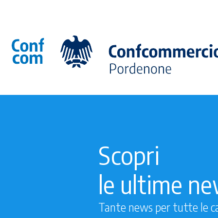
Scopri
le ultime n
Tante news per tutte le c