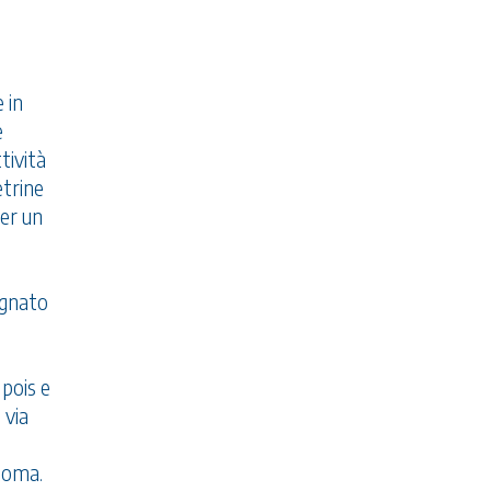
 in
e
tività
etrine
per un
egnato
 pois e
 via
 Roma.