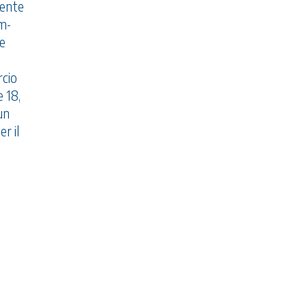
mente
om-
le
rcio
e 18,
un
r il