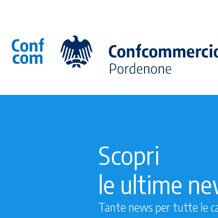
Scopri
le ultime n
Tante news per tutte le c