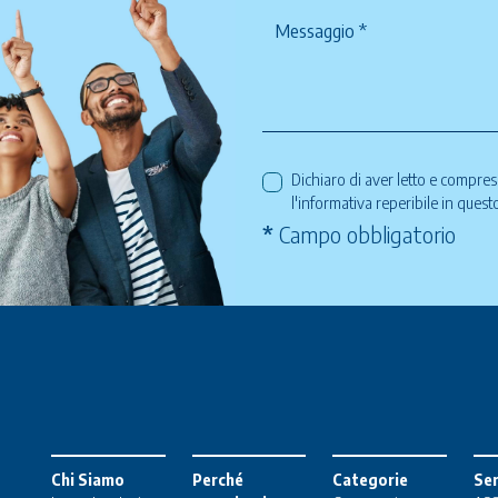
Dichiaro di aver letto e compre
l'informativa reperibile in ques
*
Campo obbligatorio
Chi Siamo
Perché
Categorie
Ser