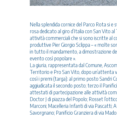
Nella splendida cornice del Parco Rota si e 
rosa dedicato al giro d’Italia con San Vito a
attività commerciali che si sono iscritte al
produttive Pier Giorgio Sclippa – « molte son
in tutto il mandamento, a dimostrazione del
evento così popolare ».
La giuria, rappresentata dal Comune, Asco
Territorio e Pro San Vito, dopo un’attenta 
così i premi (targa): al primo posto Sandri Co
aggiudicata il secondo posto; terzo il Panifi
attestati di partecipazione alle attività comm
Doctor J di piazza del Popolo; Rosset l’ottico
Marconi; Macelleria Infanti di via Pascatti; A
Savorgnano; Panificio Granziera di via Madonn