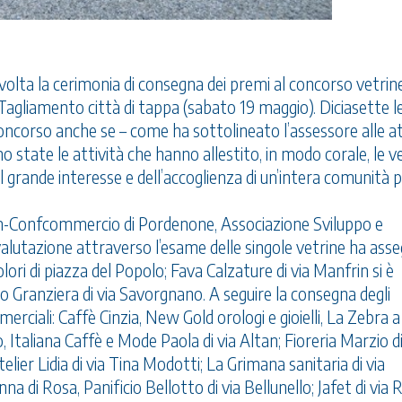
svolta la cerimonia di consegna dei premi al concorso vetrine
l Tagliamento città di tappa (sabato 19 maggio). Diciasette l
 concorso anche se – come ha sottolineato l’assessore alle at
o state le attività che hanno allestito, in modo corale, le v
 grande interesse e dell’accoglienza di un’intera comunità 
m-Confcommercio di Pordenone, Associazione Sviluppo e
valutazione attraverso l’esame delle singole vetrine ha ass
lori di piazza del Popolo; Fava Calzature di via Manfrin si è
cio Granziera di via Savorgnano. A seguire la consegna degli
erciali: Caffè Cinzia, New Gold orologi e gioielli, La Zebra a
, Italiana Caffè e Mode Paola di via Altan; Fioreria Marzio di
telier Lidia di via Tina Modotti; La Grimana sanitaria di via
a di Rosa, Panificio Bellotto di via Bellunello; Jafet di via