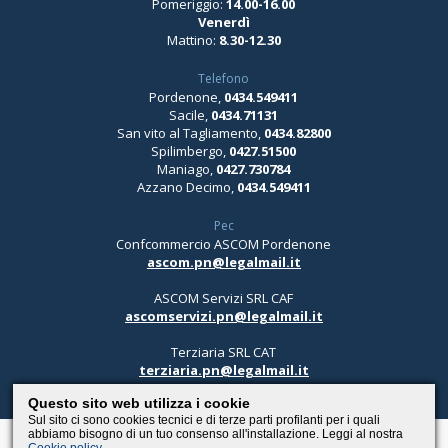
Pomeriggio:
14.00-16.00
Venerdì
Mattino:
8.30-12.30
Telefono
Pordenone,
0434.549411
Sacile,
0434.71131
San vito al Tagliamento,
0434.82800
Spilimbergo,
0427.51500
Maniago,
0427.730784
Azzano Decimo,
0434.549411
Pec
Confcommercio ASCOM Pordenone
ascom.pn@legalmail.it
ASCOM Servizi SRL CAF
ascomservizi.pn@legalmail.it
Terziaria SRL CAT
terziaria.pn@legalmail.it
Questo sito web utilizza i cookie
Sul sito ci sono cookies tecnici e di terze parti profilanti per i quali
abbiamo bisogno di un tuo consenso all'installazione. Leggi al nostra