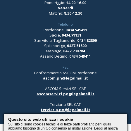
Pomeriggio:
14.00-16.00
Venerdì
Mattino:
8.30-12.30
Telefono
Pordenone,
0434.549411
Sacile,
0434.71131
San vito al Tagliamento,
0434.82800
Spilimbergo,
0427.51500
Maniago,
0427.730784
Azzano Decimo,
0434.549411
Pec
Confcommercio ASCOM Pordenone
ascom.pn@legalmail.it
ASCOM Servizi SRL CAF
ascomservizi.pn@legalmail.it
Terziaria SRL CAT
terziaria.pn@legalmail.it
Questo sito web utilizza i cookie
Sul sito ci sono cookies tecnici e di terze parti profilanti per i quali
abbiamo bisogno di un tuo consenso all'installazione. Leggi al nostra