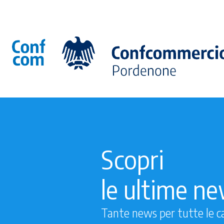
Scopri
le ultime n
Tante news per tutte le c