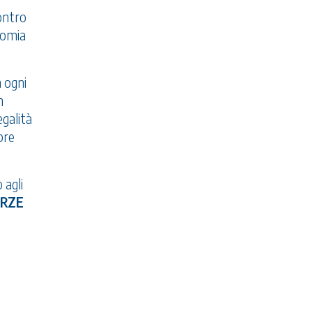
ontro
nomia
n ogni
n
egalità
pre
 agli
ORZE