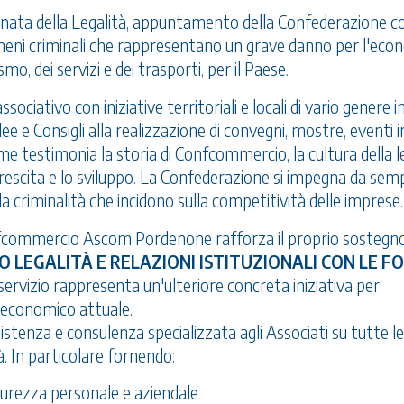
nata della Legalità, appuntamento della Confederazione c
nomeni criminali che rappresentano un grave danno per l'eco
mo, dei servizi e dei trasporti, per il Paese.
ociativo con iniziative territoriali e locali di vario genere i
ee e Consigli alla realizzazione di convegni, mostre, eventi i
e testimonia la storia di Confcommercio, la cultura della l
rescita e lo sviluppo. La Confederazione si impegna da sem
la criminalità che incidono sulla competitività delle imprese.
nfcommercio Ascom Pordenone rafforza il proprio sostegno
IO LEGALITÀ E RELAZIONI ISTITUZIONALI CON LE F
ervizio rappresenta un'ulteriore concreta iniziativa per
o economico attuale.
ssistenza e consulenza specializzata agli Associati su tutte le
tà. In particolare fornendo:
icurezza personale e aziendale