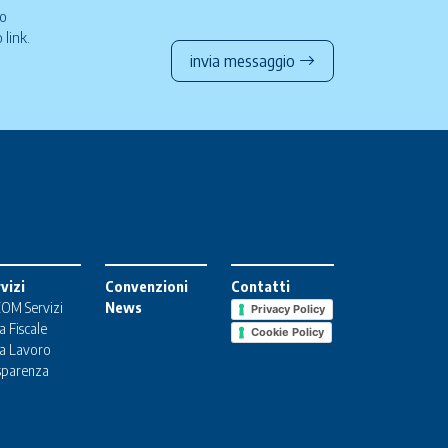
so
to
link
.
invia messaggio
vizi
Convenzioni
Contatti
OM Servizi
News
Privacy Policy
a Fiscale
Cookie Policy
a Lavoro
sparenza