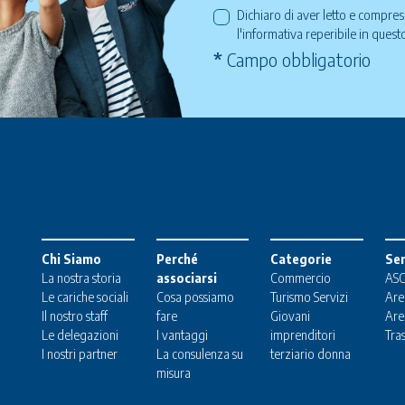
Dichiaro di aver letto e compre
l'informativa reperibile in ques
*
Campo obbligatorio
Chi Siamo
Perché
Categorie
Ser
La nostra storia
associarsi
Commercio
ASC
Le cariche sociali
Cosa possiamo
Turismo
Servizi
Are
Il nostro staff
fare
Giovani
Are
Le delegazioni
I vantaggi
imprenditori
Tra
I nostri partner
La consulenza su
terziario donna
misura