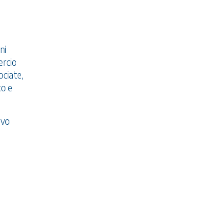
ni
ercio
ciate,
co e
ovo