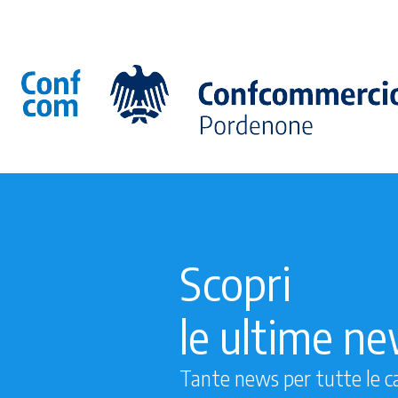
Scopri
le ultime n
Tante news per tutte le c