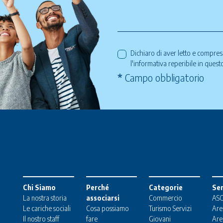
Dichiaro di aver letto e compre
l'informativa reperibile in ques
*
Campo obbligatorio
Chi Siamo
Perché
Categorie
Ser
La nostra storia
associarsi
Commercio
ASC
Le cariche sociali
Cosa possiamo
Turismo
Servizi
Are
Il nostro staff
fare
Giovani
Are