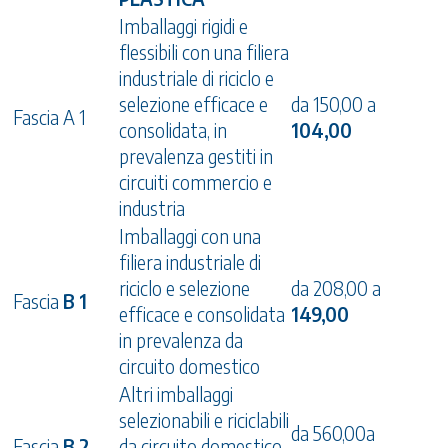
Imballaggi rigidi e
flessibili con una filiera
industriale di riciclo e
selezione efficace e
da 150,00 a
Fascia A 1
consolidata, in
104,00
prevalenza gestiti in
circuiti commercio e
industria
Imballaggi con una
filiera industriale di
riciclo e selezione
da 208,00 a
Fascia
B 1
efficace e consolidata
149,00
in prevalenza da
circuito domestico
Altri imballaggi
selezionabili e riciclabili
da 560,00a
Fascia
B 2
da circuito domestico