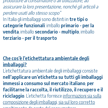
produttore al consumatore o all’utilizzatore, ad
assicurare la loro presentazione, nonché gli articoli a
perdere usati allo stesso scopo”
In Italia gli imballaggi sono distinti in
tre tipi o
categorie funzionali
: imballo
primario - per la
vendita
, imballo
secondario - multiplo
, imballo
terziario - per il trasporto
Che cos’è l’etichettatura ambientale degli
imballaggi?
L’etichettatura ambientale degli imballaggi consiste
nell’applicare un’etichetta su tutti gli imballaggi
immessi a consumo sul mercato italiano
,
per
facilitarne la raccolta, il riutilizzo, il recupero e il
riciclaggio
. L’etichetta fornisce
informazioni sia sulla
composizione degli imballaggi, sia sul loro corretto