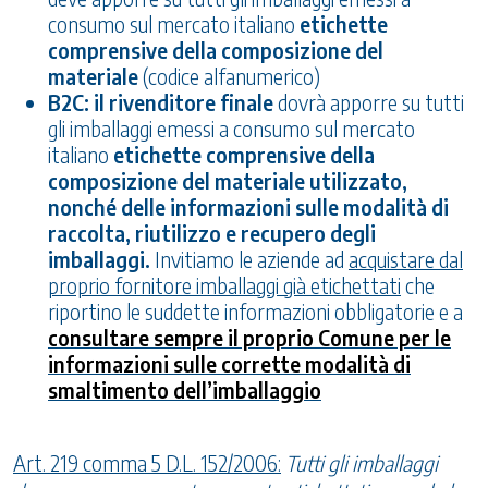
consumo
sul mercato italiano
etichette
comprensive della composizione del
materiale
(codice alfanumerico)
B2C: il rivenditore finale
dovrà apporre su tutti
gli imballaggi emessi a consumo sul mercato
italiano
etichette comprensive della
composizione del materiale utilizzato,
nonché delle informazioni sulle modalità di
raccolta, riutilizzo e recupero degli
imballaggi.
Invitiamo le aziende ad
acquistare dal
proprio fornitore imballaggi già etichettati
che
riportino le suddette informazioni obbligatorie e a
consultare sempre il proprio Comune per le
informazioni sulle corrette modalità di
smaltimento dell’imballaggio
Art. 219 comma 5 D.L. 152/2006:
Tutti gli imballaggi