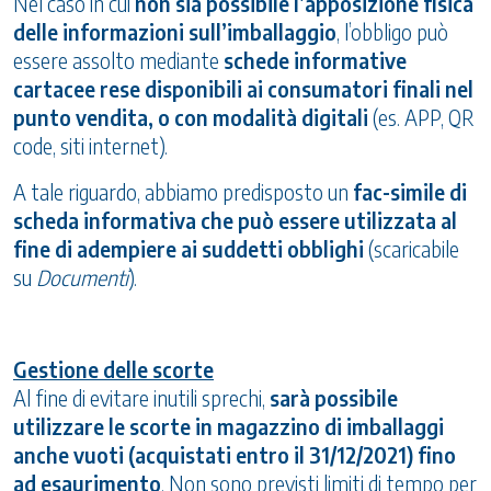
Nel caso in cui
non sia possibile l’apposizione fisica
delle informazioni sull’imballaggio
, l’obbligo può
essere assolto mediante
schede informative
cartacee rese disponibili ai consumatori finali nel
punto vendita, o con modalità digitali
(es. APP, QR
code, siti internet).
A tale riguardo, abbiamo predisposto un
fac-simile di
scheda informativa che può essere utilizzata al
fine di adempiere ai suddetti obblighi
(scaricabile
su
Documenti
).
Gestione delle scorte
Al fine di evitare inutili sprechi,
sarà possibile
utilizzare le scorte in magazzino di imballaggi
anche vuoti (acquistati entro il 31/12/2021) fino
ad esaurimento
. Non sono previsti limiti di tempo per