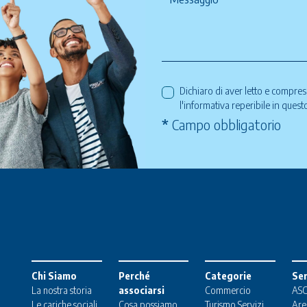
Dichiaro di aver letto e compre
l'informativa reperibile in ques
*
Campo obbligatorio
Chi Siamo
Perché
Categorie
Ser
La nostra storia
associarsi
Commercio
ASC
Le cariche sociali
Cosa possiamo
Turismo
Servizi
Are