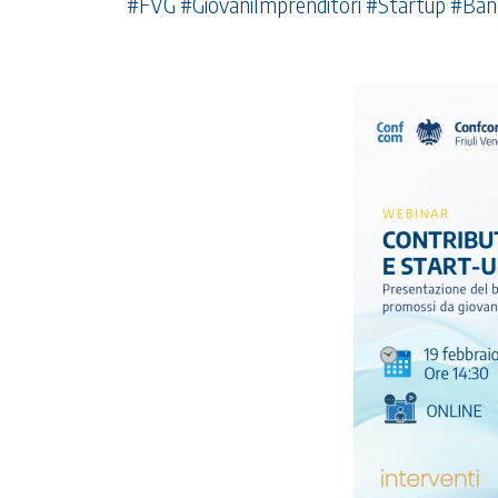
#FVG #GiovaniImprenditori #Startup #Ba