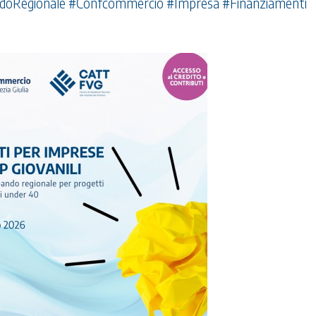
ndoRegionale #Confcommercio #Impresa #Finanziamenti