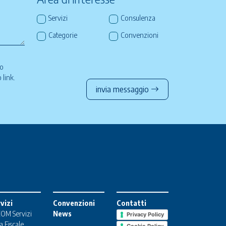
Servizi
Consulenza
Categorie
Convenzioni
so
to
link
.
invia messaggio
vizi
Convenzioni
Contatti
OM Servizi
News
Privacy Policy
a Fiscale
Cookie Policy