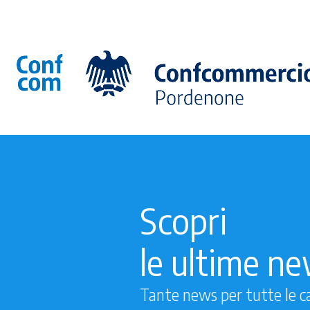
Scopri
le ultime n
Tante news per tutte le c