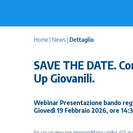
Home
|
News
|
Dettaglio
SAVE THE DATE. Cont
Up Giovanili.
Webinar Presentazione bando regi
Giovedì 19 Febbraio 2026, ore 14:3
Se sei un giovane imprenditore under 40, q