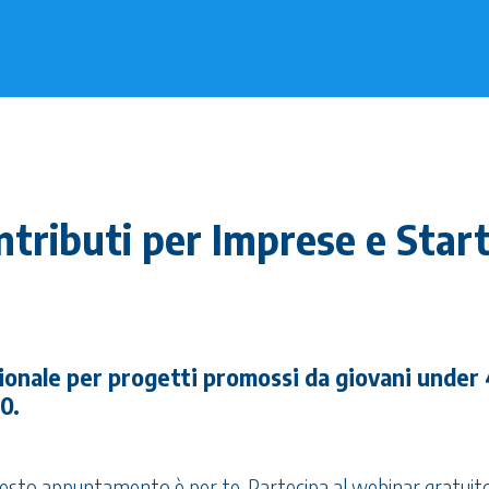
ributi per Imprese e Star
onale per progetti promossi da giovani under 
0.
uesto appuntamento è per te. Partecipa al webinar gratuit