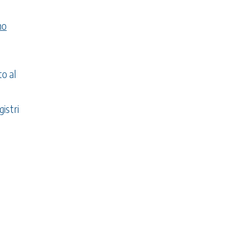
no
to al
gistri