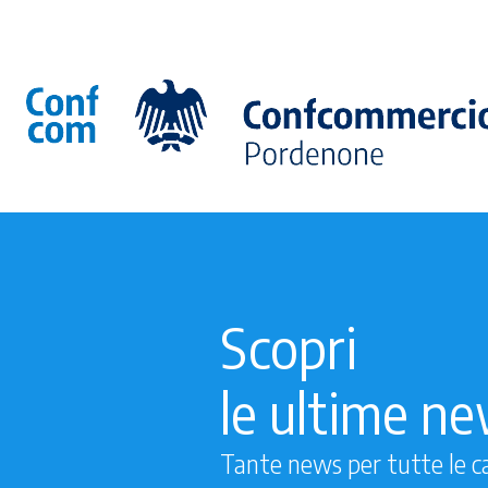
Scopri
le ultime n
Tante news per tutte le c