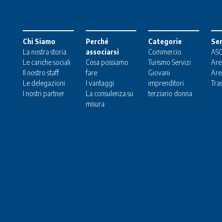
Chi Siamo
Perché
Categorie
Ser
La nostra storia
associarsi
Commercio
ASC
Le cariche sociali
Cosa possiamo
Turismo
Servizi
Are
Il nostro staff
fare
Giovani
Are
Le delegazioni
I vantaggi
imprenditori
Tra
I nostri partner
La consulenza su
terziario donna
misura