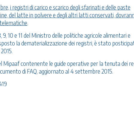
e, i registri di carico e scarico degli sfarinati e delle paste
ne, del latte in polvere e degli altri latti conservati, dovran
 telematiche
.
 9, 10 e 11 del Ministro delle politiche agricole alimentari e
posto la dematerializzazione dei registri, è stato posticipa
 2015.
del Mipaaf contenente le guide operative per la tenuta dei re
cumento di FAQ
, aggiornato al 4 settembre 2015.
9419