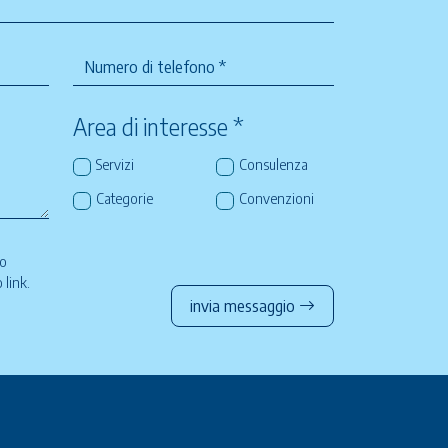
Area di interesse *
Servizi
Consulenza
Categorie
Convenzioni
so
to
link
.
invia messaggio