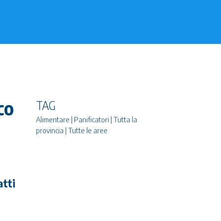
co
TAG
Alimentare | Panificatori | Tutta la
provincia | Tutte le aree
atti